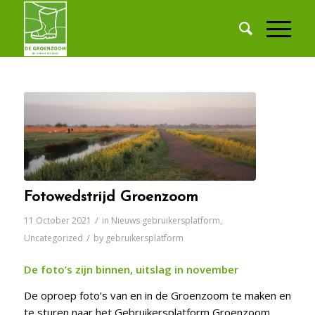
Fotowedstrijd Groenzoom
/
11 October 2021
in
Nieuws gebruikersplatform
,
/
Uncategorized
by
gebruikersplatform
De foto’s zijn binnen, uitslag in november
De oproep foto’s van en in de Groenzoom te maken en
te sturen naar het Gebruikersplatform Groenzoom