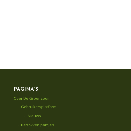
PAGINA’S
Over De Groenzoom
Gebruikersplatform
Nieuws
Betrokken partijen