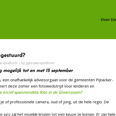
Over D
ngestuurd?
/
ersplatform
by
gebruikersplatform
g mogelijk tot en met 15 september
 een onafhankelijk adviesorgaan voor de gemeenten Pijnacker-
eert deze zomer een fotowedstrijd voor kinderen en
e en/of
spannendste foto in de Groenzoom?
 of professionele camera, oud of jong, uit de hele regio. De
 jury zal het moeilijk krijgen tot een keuze te komen. Er zijn hele