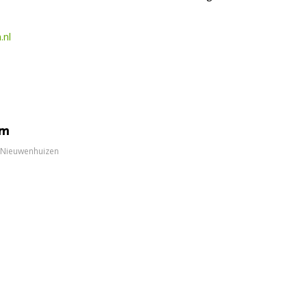
.nl
om
e Nieuwenhuizen