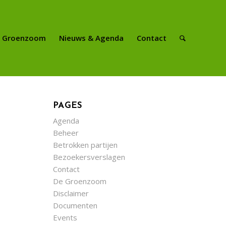
e Groenzoom
Nieuws & Agenda
Contact
PAGES
Agenda
Beheer
Betrokken partijen
Bezoekersverslagen
Contact
De Groenzoom
Disclaimer
Documenten
Events