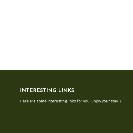
INTERESTING LINKS
Here are some interesting links for you! Enjoy your stay :)