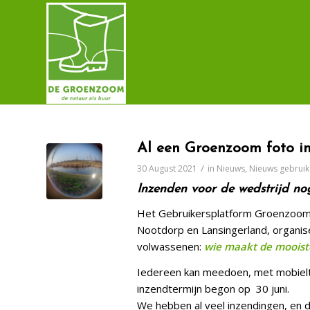
Al een Groenzoom foto i
/
30 August 2021
in
Nieuws
,
Nieuws gebruik
Inzenden voor de wedstrijd no
Het Gebruikersplatform Groenzoom,
Nootdorp en Lansingerland, organis
volwassenen:
wie maakt de mooist
Iedereen kan meedoen, met mobieltje
inzendtermijn begon op 30 juni.
We hebben al veel inzendingen, en de