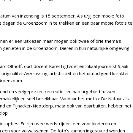
atum van inzending is 15 september. Als u/jij een mooie foto
nde dagen de Groenzoom in te trekken en een paar mooie foto’s te
unnen er een uitkiezen maar mogen ook twee of drie thema’s
en genieten in de Groenzoom; Dieren in hun natuurlijke omgeving
arc Olthoff, oud-docent Karel Ligtvoet en lokaal journalist Sjaak
iginaliteit/verrassing; artisticiteit en het uitnodigend karakter
Groenzoom.
end en veelgeprezen recreatie- en natuurgebied tussen
emakkelijk en snel bereikbaar. Vandaar het motto: De Natuur als
and en Pijnacker-Nootdorp, maar ook van daarbuiten, hebben het
olop.
-opties. Er zijn twee wedstrijden: een voor kinderen en
en een voor volwassenen. De foto’s kunnen ingestuurd worden